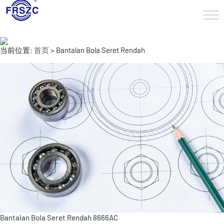
当前位置:
首页
> Bantalan Bola Seret Rendah
Bantalan Bola Seret Rendah 8666AC