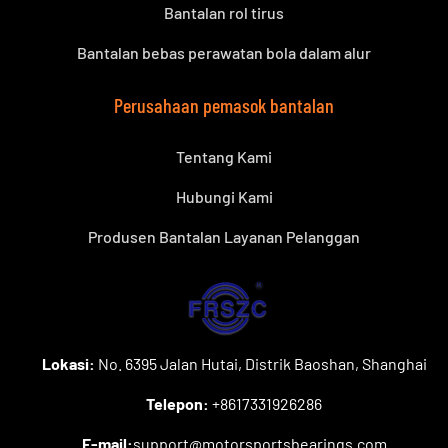
Bantalan rol tirus
Bantalan bebas perawatan bola dalam alur
Perusahaan pemasok bantalan
Tentang Kami
Hubungi Kami
Produsen Bantalan Layanan Pelanggan
Lokasi:
No. 6395 Jalan Hutai, Distrik Baoshan, Shanghai
Telepon:
+8617331926286
E-mail:
support@motorsportsbearings.com