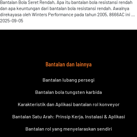
Bantalan Bola Seret Rendah, Apa itu bantalan bola resistansi rendah
dan apa keuntungan dari bantalan bola resistansi rendah. Awalnya
direkayasa oleh Winters Performance pada tahun 2005, 8666AC ini ...
2025-09-05
Bantalan dan lainnya
Bantalan lubang persegi
Bantalan bola tungsten karbida
Karakteristik dan Aplikasi bantalan rol konveyor
Bantalan Satu Arah: Prinsip Kerja, Instalasi & Aplikasi
Bantalan rol yang menyelaraskan sendiri