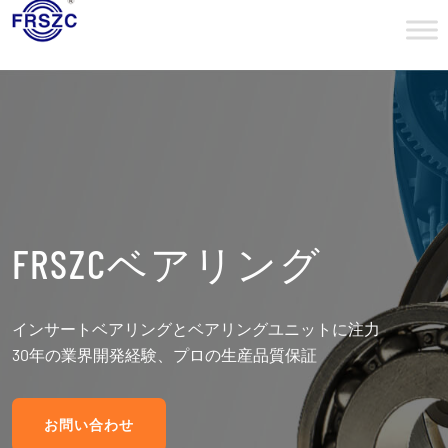
FRSZCベアリング
カスタマイズされた
FRSZCベアリング
対外貿易の受注
インサートベアリングとベアリングユニットに注力
信頼できる技術サポート 信頼できる品質
信頼性の高い品質、競争力のある価格、高品質のサービス
30年の業界開発経験、プロの生産品質保証
競争力のある価格 高品質のサービス
は、常に私たちの企業が追求する目標です。
お問い合わせ
お問い合わせ