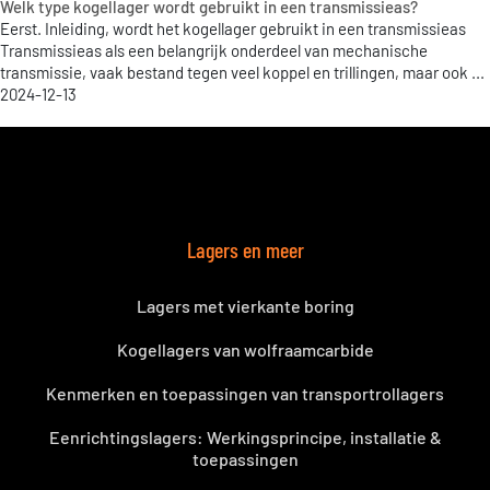
Welk type kogellager wordt gebruikt in een transmissieas?
Eerst. Inleiding, wordt het kogellager gebruikt in een transmissieas
Transmissieas als een belangrijk onderdeel van mechanische
transmissie, vaak bestand tegen veel koppel en trillingen, maar ook ...
2024-12-13
Lagers en meer
Lagers met vierkante boring
Kogellagers van wolfraamcarbide
Kenmerken en toepassingen van transportrollagers
Eenrichtingslagers: Werkingsprincipe, installatie &
toepassingen