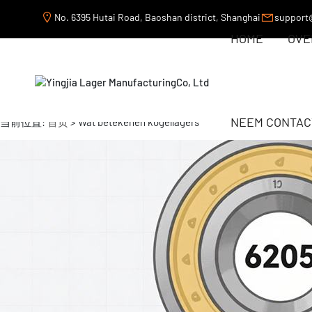
No. 6395 Hutai Road, Baoshan district, Shanghai
support
HOME
OVE
NEEM CONTAC
当前位置:
首页
> Wat betekenen kogellagers