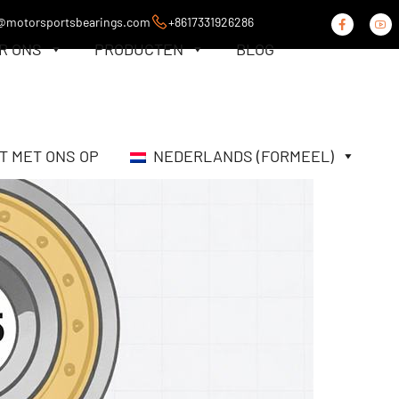
@motorsportsbearings.com
+8617331926286
R ONS
PRODUCTEN
BLOG
T MET ONS OP
NEDERLANDS (FORMEEL)