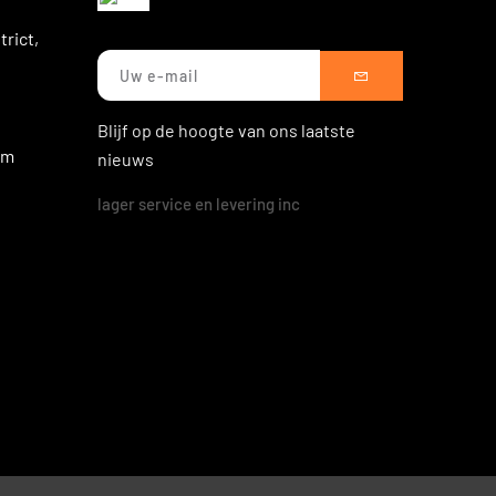
rict,
Blijf op de hoogte van ons laatste
om
nieuws
lager service en levering inc