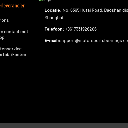
rleverancier
Locatie:
No. 6395 Hutai Road, Baoshan dist
Shanghai
r ons
Telefoon:
+8617331926286
m contact met
 op
E-mail:
support@motorsportsbearings.c
tenservice
erfabrikanten