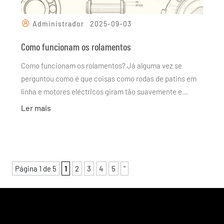
Administrador
2025-09-03
Como funcionam os rolamentos
Como funcionam os rolamentos? Já alguma vez se
perguntou como é que coisas como rodas de patins em
linha e motores eléctricos giram tão suavemente e...
Ler mais
Página 1 de 5
1
2
3
4
5
"