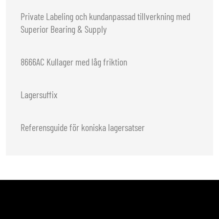
Private Labeling och kundanpassad tillverkning med
Superior Bearing & Supply
8666AC Kullager med låg friktion
Lagersuffix
Referensguide för koniska lagersatser