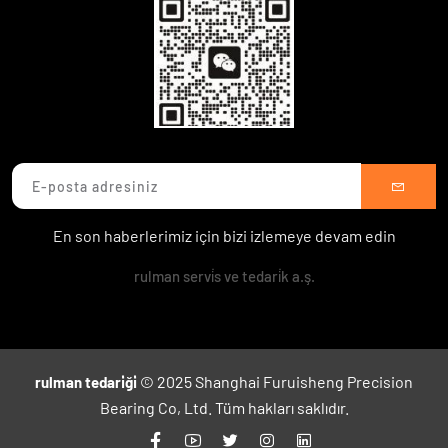
En son haberlerimiz için bizi izlemeye devam edin
rulman servi̇s ve tedari̇k a.ş.
© 2025 Shanghai Furuisheng Precision
rulman tedari̇ği̇
Bearing Co, Ltd. Tüm hakları saklıdır.