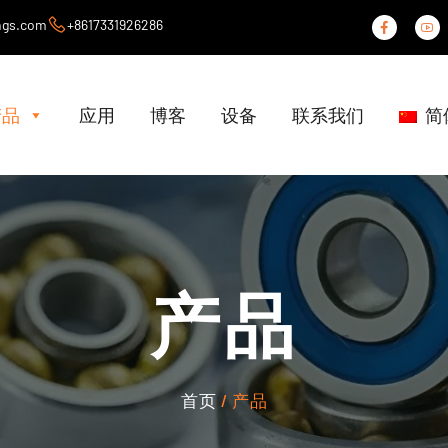
ngs.com
+8617331926286
产品
应用
博客
设备
联系我们
简
产品
首页
/ 产品